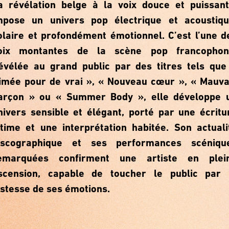
a révélation belge à la voix douce et puissant
mpose un univers pop électrique et acoustiqu
olaire et profondément émotionnel. C’est l’une d
oix montantes de la scène pop francophon
évélée au grand public par des titres tels que
imée pour de vrai », « Nouveau cœur », « Mauva
arçon » ou « Summer Body », elle développe 
nivers sensible et élégant, porté par une écritu
ntime et une interprétation habitée. Son actuali
iscographique et ses performances scéniqu
emarquées confirment une artiste en plei
scension, capable de toucher le public par 
ustesse de ses émotions.