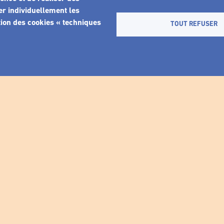
er individuellement les
tion des cookies « techniques
TOUT REFUSER
NEWSLETTER
atez aucune information sur nos actua
enseignez votre email pour vous abonner à la lettre d’informati
Obligatoire
Votre email
Je m